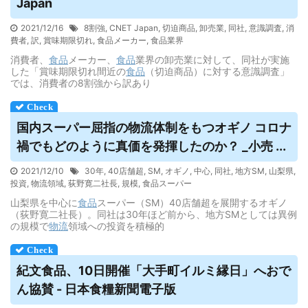
Japan
2021/12/16
8割強
,
CNET Japan
,
切迫商品
,
卸売業
,
同社
,
意識調査
,
消
費者
,
訳
,
賞味期限切れ
,
食品メーカー
,
食品業界
消費者、
食品
メーカー、
食品
業界の卸売業に対して、同社が実施
した「賞味期限切れ間近の
食品
（切迫商品）に対する意識調査」
では、消費者の8割強から訳あり
国内スーパー屈指の物流体制をもつオギノ コロナ
禍でもどのように真価を発揮したのか？ _小売 ...
2021/12/10
30年
,
40店舗超
,
SM
,
オギノ
,
中心
,
同社
,
地方SM
,
山梨県
,
投資
,
物流領域
,
荻野寛二社長
,
規模
,
食品スーパー
山梨県を中心に
食品
スーパー（SM）40店舗超を展開するオギノ
（荻野寛二社長）。同社は30年ほど前から、地方SMとしては異例
の規模で
物流
領域への投資を積極的
紀文
食品
、10日開催「大手町イルミ縁日」へおで
ん協賛 - 日本食糧新聞電子版