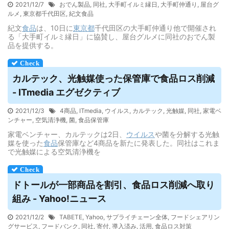
2021/12/7
おでん製品
,
同社
,
大手町イルミ縁日
,
大手町仲通り
,
屋台グ
ルメ
,
東京都千代田区
,
紀文食品
紀文
食品
は、10日に
東京都
千代田区の大手町仲通り他で開催され
る「大手町イルミ縁日」に協賛し、屋台グルメに同社のおでん製
品を提供する。
カルテック、光触媒使った保管庫で
食品
ロス削減
- ITmedia エグゼクティブ
2021/12/3
4商品
,
ITmedia
,
ウイルス
,
カルテック
,
光触媒
,
同社
,
家電ベ
ンチャー
,
空気清浄機
,
菌
,
食品保管庫
家電ベンチャー、カルテックは2日、
ウイルス
や菌を分解する光触
媒を使った
食品
保管庫など4商品を新たに発表した。同社はこれま
で光触媒による空気清浄機を
ドトールが一部商品を割引、
食品
ロス削減へ取り
組み - Yahoo!ニュース
2021/12/2
TABETE
,
Yahoo
,
サプライチェーン全体
,
フードシェアリン
グサービス
,
フードバンク
,
同社
,
寄付
,
導入済み
,
活用
,
食品ロス対策