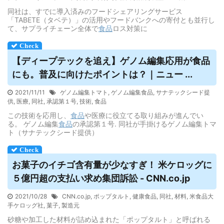
同社は、すでに導入済みのフードシェアリングサービス
「TABETE（タベテ）」の活用やフードバンクへの寄付とも並行し
て、サプライチェーン全体で
食品
ロス対策に
【ディープテックを追え】ゲノム編集応用が
食品
にも。普及に向けたポイントは？｜ニュー ...
2021/11/11
ゲノム編集トマト
,
ゲノム編集食品
,
サナテックシード提
供
,
医療
,
同社
,
承認第１号
,
技術
,
食品
この技術を応用し、
食品
や医療に役立てる取り組みが進んでい
る。 ゲノム編集
食品
の承認第１号. 同社が手掛けるゲノム編集トマ
ト（サナテックシード提供）
お菓子のイチゴ含有量が少なすぎ！ 米ケロッグに
５億円超の支払い求め集団訴訟 - CNN.co.jp
2021/10/28
CNN.co.jp
,
ポップタルト
,
健康食品
,
同社
,
材料
,
米食品大
手ケロッグ社
,
菓子
,
製造元
砂糖や加工した材料が詰め込まれた「ポップタルト」と呼ばれる