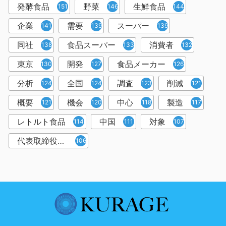
発酵食品
野菜
生鮮食品
151
146
144
企業
需要
スーパー
141
139
139
同社
食品スーパー
消費者
138
133
132
東京
開発
食品メーカー
130
127
126
分析
全国
調査
削減
124
124
123
121
概要
機会
中心
製造
121
120
118
117
レトルト食品
中国
対象
114
111
107
代表取締役社長
106