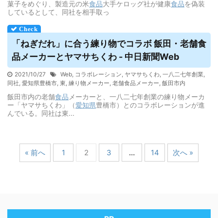
菓子をめぐり、製造元の米
食品
大手ケロッグ社が健康
食品
を偽装
しているとして、同社を相手取っ
「ねぎだれ」に合う練り物でコラボ 飯田・老舗
食
品
メーカーとヤマサちくわ - 中日新聞Web
2021/10/27
Web
,
コラボレーション
,
ヤマサちくわ
,
一八二七年創業
,
同社
,
愛知県豊橋市
,
東
,
練り物メーカー
,
老舗食品メーカー
,
飯田市内
飯田市内の老舗
食品
メーカーと、一八二七年創業の練り物メーカ
ー「ヤマサちくわ」（
愛知県
豊橋市）とのコラボレーションが進
んでいる。同社は東...
« 前へ
1
2
3
…
14
次へ »