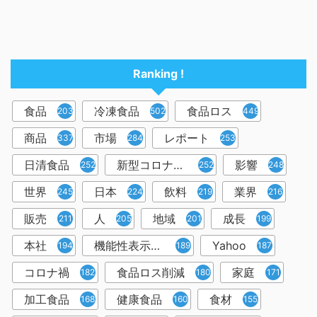
Ranking !
食品
冷凍食品
食品ロス
2037
502
449
商品
市場
レポート
337
284
253
日清食品
新型コロナウイルス
影響
252
252
248
世界
日本
飲料
業界
245
224
219
216
販売
人
地域
成長
211
205
201
199
本社
機能性表示食品
Yahoo
194
189
187
コロナ禍
食品ロス削減
家庭
182
180
171
加工食品
健康食品
食材
168
160
155