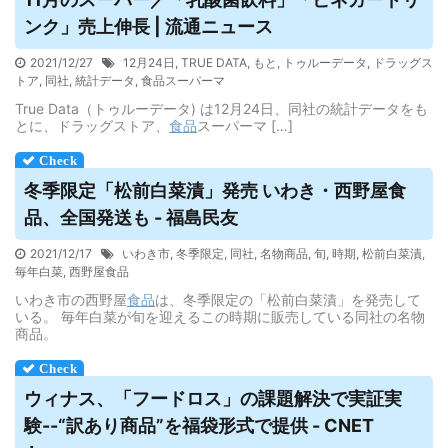
ンク」売上伸長 | 流通ニュース
2021/12/27
12月24日
,
TRUE DATA
,
もと
,
トゥルーデータ
,
ドラッグス
トア
,
同社
,
統計データ
,
食品スーパーマ
True Data（トゥルーデータ) は12月24日、同社の統計データをも
とに、ドラッグストア、
食品
スーパーマ […]
冬季限定「松前白菜漬」発売 いわき・西野屋
食
品
、全国発送も - 福島民友
2021/12/17
いわき市
,
冬季限定
,
同社
,
名物商品
,
旬
,
時期
,
松前白菜漬
,
毎年白菜
,
西野屋食品
いわき市の西野屋
食品
は、冬季限定の「松前白菜漬」を発売して
いる。 毎年白菜が旬を迎えるこの時期に販売している同社の名物
商品。
ウィナス、「フードロス」の課題解決で実証実
験--“訳あり商品”を福袋形式で提供 - CNET