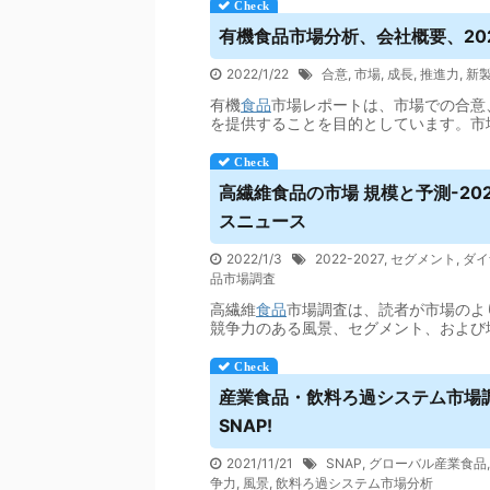
有機
食品
市場分析、会社概要、20
2022/1/22
合意
,
市場
,
成長
,
推進力
,
新
有機
食品
市場レポートは、市場での合意
を提供することを目的としています。市
高繊維
食品
の市場 規模と予測-20
スニュース
2022/1/3
2022-2027
,
セグメント
,
ダイ
品市場調査
高繊維
食品
市場調査は、読者が市場のよ
競争力のある風景、セグメント、および
産業
食品
・飲料ろ過システム市場調
SNAP!
2021/11/21
SNAP
,
グローバル産業食品
争力
,
風景
,
飲料ろ過システム市場分析