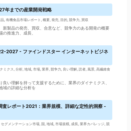
27年までの産業開発戦略
製品
,
有機食品市場レポート
,
概要
,
発売
,
目的
,
競争力
,
買収
、新製品の発売、買収、合意など、競争力のある開発の概要
場の推進力、成長、
22-2027 - ファインドスター インターネットビジネ
ナミクス
,
分析
,
地域
,
市場
,
業界
,
競争力
,
良い理解
,
読者
,
風景
,
高繊維食
り良い理解を持って支援するために、業界のダイナミクス、
地域の詳細な分析を
査レポート2021：業界規模、詳細な定性的洞察 -
,
セグメンテーション市場
,
国
,
地域
,
市場規模
,
成長
,
業界カバレッジ
,
競