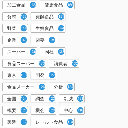
加工食品
健康食品
168
160
食材
発酵食品
155
151
野菜
生鮮食品
146
144
企業
需要
141
139
スーパー
同社
139
138
食品スーパー
消費者
133
132
東京
開発
130
127
食品メーカー
分析
126
124
全国
調査
削減
124
123
121
概要
機会
中心
121
120
118
製造
レトルト食品
117
114