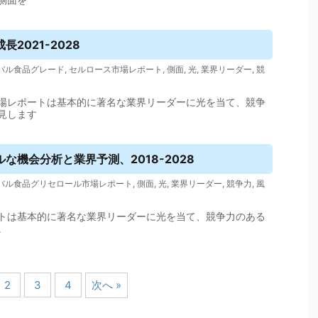
2021-2028
バル食品グレード
,
セルロース市場レポート
,
側面
,
光
,
業界リーダー
,
競
場レポートは基本的に著名な業界リーダーに光を当て、競争
見します
な機会分析と業界予測、2018-2028
バル食品グリセロール市場レポート
,
側面
,
光
,
業界リーダー
,
競争力
,
風
トは基本的に著名な業界リーダーに光を当て、競争力のある
。
2
3
4
次へ »