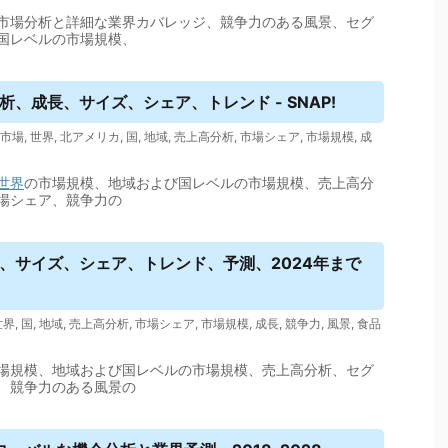
市場分析と詳細な業界カバレッジ、競争力のある風景、セグ
国レベルの市場規模、
分析、成長、サイズ、シェア、トレンド - SNAP!
市場
,
世界
,
北アメリカ
,
国
,
地域
,
売上高分析
,
市場シェア
,
市場規模
,
成
世界
の市場規模、地域および国レベルの市場規模、売上高分
場シェア、競争力の
長、サイズ、シェア、トレンド、予測、2024年まで
世界
,
国
,
地域
,
売上高分析
,
市場シェア
,
市場規模
,
成長
,
競争力
,
風景
,
食品
場規模、地域および国レベルの市場規模、売上高分析、セグ
、競争力のある風景の