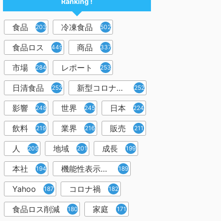
Ranking !
食品
冷凍食品
2037
502
食品ロス
商品
449
337
市場
レポート
284
253
日清食品
新型コロナウイルス
252
252
影響
世界
日本
248
245
224
飲料
業界
販売
219
216
211
人
地域
成長
205
201
199
本社
機能性表示食品
194
189
Yahoo
コロナ禍
187
182
食品ロス削減
家庭
180
171