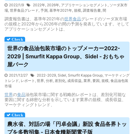
2022/1/9
2022年
,
2026年
,
アプリケーションセグメント
,
ソーダ灰市
場
,
世界食品グレード
,
予測
,
基準年2021年
,
規模
,
調査報告書
,
間
調査報告書は、基準年2021年の
世界
食品
グレードのソーダ灰市場
の規模と2022年から2026年の間の予測を発表しています。そして
アプリケーションセグメントは、
世界の
食品
油包装市場のトップメーカー2022-
2029 | Smurfit Kappa Group、Sidel - おもちゃ
屋パーク
2021/12/27
2022-2029
,
Sidel
,
Smurfit Kappa Group
,
マーケティング
トレンド
,
レポート
,
世界
,
分析
,
差別化
,
成長収益
,
業界
,
要因
,
規模
,
食品油包装
市場
世界
の
食品
油包装市場に関する戦略的レポートは、差別化可能な
要因に関する綿密な分析を示しています業界の規模、成長収益、
マーケティングトレンド、
農水省、対話の場「円卓会議」新設
食品
各界トッ
プを多数招集 - 日本食糧新聞電子版