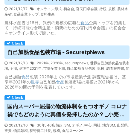
2021/12/17
オンライン形式
,
初会合
,
官民円卓会議
,
持続
,
規模
,
農林水
産省
,
食品企業トップ
,
食料生産
農林水産省は16日、異例の規模の広範な
食品
企業トップを招集し
て「持続可能な食料生産・消費のための官民円卓会議」の初会合
をオンライン形式で開いた。
自己加熱
食品
包装市場 - SecuretpNews
2021/12/13
2021年
,
2026年
,
securetpnews
,
世界自己加熱食品包装市
場
,
予測
,
基準年2021年
,
市場産業予測
,
自己加熱食品包装
,
規模
,
調査報告書
,
間
自己加熱
食品
包装 2026年までの市場産業予測 調査報告書は、基
準年2021年の
世界
自己加熱
食品
包装市場の規模と2021年から
2026年の間の予測を発表しています。
国内スーパー屈指の物流体制をもつオギノ コロナ
禍でもどのように真価を発揮したのか？ _小売 ...
2021/12/10
30年
,
40店舗超
,
SM
,
オギノ
,
中心
,
同社
,
地方SM
,
山梨県
,
投資
,
物流領域
,
荻野寛二社長
,
規模
,
食品スーパー