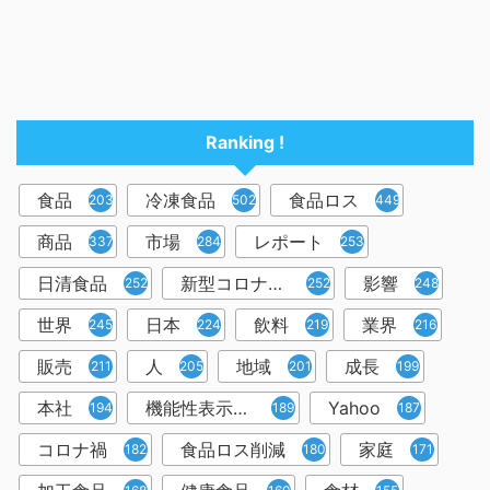
Ranking !
食品
冷凍食品
食品ロス
2037
502
449
商品
市場
レポート
337
284
253
日清食品
新型コロナウイルス
影響
252
252
248
世界
日本
飲料
業界
245
224
219
216
販売
人
地域
成長
211
205
201
199
本社
機能性表示食品
Yahoo
194
189
187
コロナ禍
食品ロス削減
家庭
182
180
171