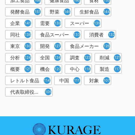
加工食品
健康食品
食材
168
160
155
発酵食品
野菜
生鮮食品
151
146
144
企業
需要
スーパー
141
139
139
同社
食品スーパー
消費者
138
133
132
東京
開発
食品メーカー
130
127
126
分析
全国
調査
削減
124
124
123
121
概要
機会
中心
製造
121
120
118
117
レトルト食品
中国
対象
114
111
107
代表取締役社長
106