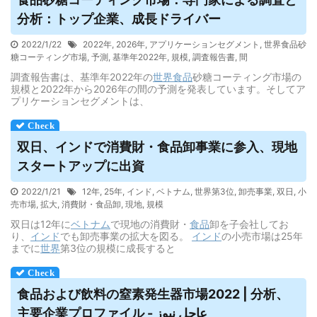
分析：トップ企業、成長ドライバー
2022/1/22
2022年
,
2026年
,
アプリケーションセグメント
,
世界食品砂
糖コーティング市場
,
予測
,
基準年2022年
,
規模
,
調査報告書
,
間
調査報告書は、基準年2022年の
世界
食品
砂糖コーティング市場の
規模と2022年から2026年の間の予測を発表しています。そしてア
プリケーションセグメントは、
双日、インドで消費財・
食品
卸事業に参入、現地
スタートアップに出資
2022/1/21
12年
,
25年
,
インド
,
ベトナム
,
世界第3位
,
卸売事業
,
双日
,
小
売市場
,
拡大
,
消費財・食品卸
,
現地
,
規模
双日は12年に
ベトナム
で現地の消費財・
食品
卸を子会社してお
り、
インド
でも卸売事業の拡大を図る。
インド
の小売市場は25年
までに
世界
第3位の規模に成長すると
食品
および飲料の窒素発生器市場2022 | 分析、
主要企業プロファイル - عاجل نيوز