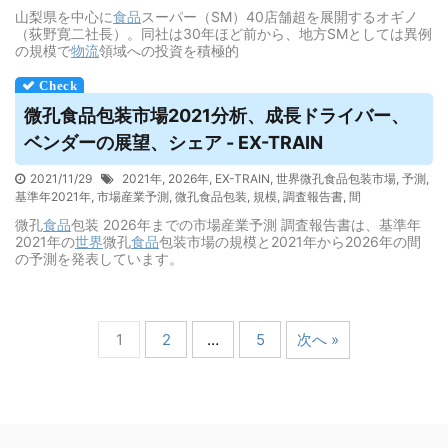
山梨県を中心に
食品
スーパー（SM）40店舗超を展開するオギノ
（荻野寛二社長）。同社は30年ほど前から、地方SMとしては異例
の規模で
物流
領域への投資を積極的
微孔
食品
包装市場2021分析、成長ドライバー、
ベンダーの展望、シェア - EX-TRAIN
2021/11/29
2021年
,
2026年
,
EX-TRAIN
,
世界微孔食品包装市場
,
予測
,
基準年2021年
,
市場産業予測
,
微孔食品包装
,
規模
,
調査報告書
,
間
微孔
食品
包装 2026年までの市場産業予測 調査報告書は、基準年
2021年の
世界
微孔
食品
包装市場の規模と2021年から2026年の間
の予測を発表しています。
1
2
…
5
次へ »