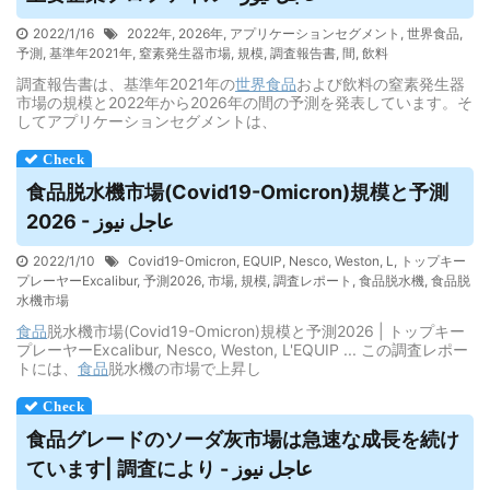
2022/1/16
2022年
,
2026年
,
アプリケーションセグメント
,
世界食品
,
予測
,
基準年2021年
,
窒素発生器市場
,
規模
,
調査報告書
,
間
,
飲料
調査報告書は、基準年2021年の
世界
食品
および飲料の窒素発生器
市場の規模と2022年から2026年の間の予測を発表しています。そ
してアプリケーションセグメントは、
食品
脱水機市場(Covid19-Omicron)規模と予測
2026 - عاجل نيوز
2022/1/10
Covid19-Omicron
,
EQUIP
,
Nesco
,
Weston, L
,
トップキー
プレーヤーExcalibur
,
予測2026
,
市場
,
規模
,
調査レポート
,
食品脱水機
,
食品脱
水機市場
食品
脱水機市場(Covid19-Omicron)規模と予測2026 | トップキー
プレーヤーExcalibur, Nesco, Weston, L'EQUIP ... この調査レポー
トには、
食品
脱水機の市場で上昇し
食品
グレードのソーダ灰市場は急速な成長を続け
ています| 調査により - عاجل نيوز